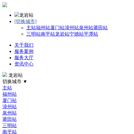
龙岩站
[切换城市]
主站
福州站
厦门站
漳州站
泉州站
莆田站
三明站
南平站
龙岩站
宁德站
平潭站
关于我们
服务案例
服务大厅
资讯中心
龙岩站
切换城市 ▼
主站
福州站
厦门站
漳州站
泉州站
莆田站
三明站
南平站